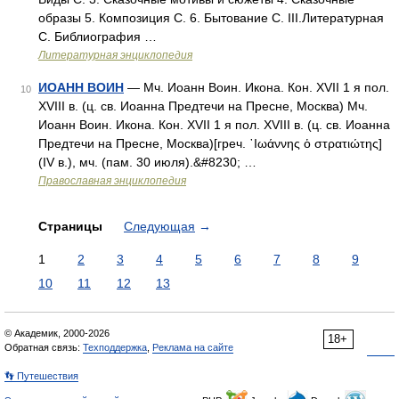
образы 5. Композиция С. 6. Бытование С. III.Литературная
С. Библиография …
Литературная энциклопедия
ИОАНН ВОИН
— Мч. Иоанн Воин. Икона. Кон. XVII 1 я пол.
10
XVIII в. (ц. св. Иоанна Предтечи на Пресне, Москва) Мч.
Иоанн Воин. Икона. Кон. XVII 1 я пол. XVIII в. (ц. св. Иоанна
Предтечи на Пресне, Москва)[греч. ᾿Ιωάννης ὁ στρατιώτης]
(IV в.), мч. (пам. 30 июля).&#8230; …
Православная энциклопедия
Страницы
Следующая
→
1
2
3
4
5
6
7
8
9
10
11
12
13
© Академик, 2000-2026
18+
Обратная связь:
Техподдержка
,
Реклама на сайте
👣 Путешествия