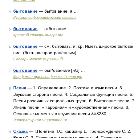
Формы слов
бытование
— бытов ание, я …
4
Русский орфографический словарь
бытование
— отбывание …
5
Краткий словарь анаграмм
бытование
— см. бытовать; я; ср. Иметь широкое бытова/
6
ние. (быть распространённым) …
Словарь многих выражений
бытование
— быт/ова/ни/е [й/э] …
7
Морфемно-орфографический словарь
Песня
— 1. Определение. 2. Поэтика и язык песни. 3.
8
Звуковая сторона песни. 4. Социальные функции песни. 5.
Песни различных социальных групп. 6. Бытование песни. 7.
Жизнь песни. «Народная» и «художественная» песни. 8.
Основные моменты в изучении песни.&#8230; …
Литературная энциклопедия
Сказка
— I.Понятие II.С. как жанр 1. Происхождение С. 2.
9
Виды С. 3. Сказочные мотивы и сюжеты 4. Сказочные